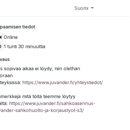
Suomi
paamisen tiedot
Online
1 tunti 30 minuuttia
vaus
s sopivaa aikaa ei löydy, niin olethan
oraan
teyksissä:
https://www.juvander.fi/yhteystiedot/
imerkkejä mitä töitä teemme löytyy
ältä:
https://www.juvander.fi/sahkoasennus-
vander-sahkohuolto-ja-korjaustyot-s3/