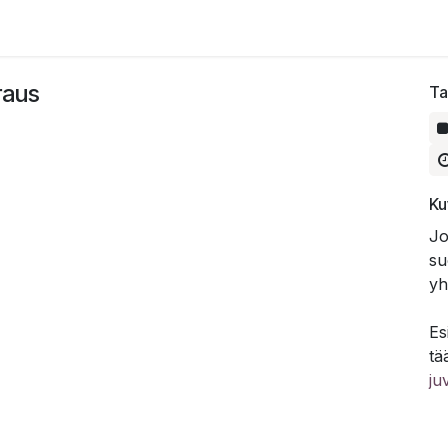
raus
Ta
Ku
Jo
su
yh
Es
tä
ju