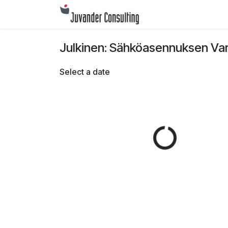
Siirry sisältöön
Julkinen: Sähköasennuksen Va
Select a date